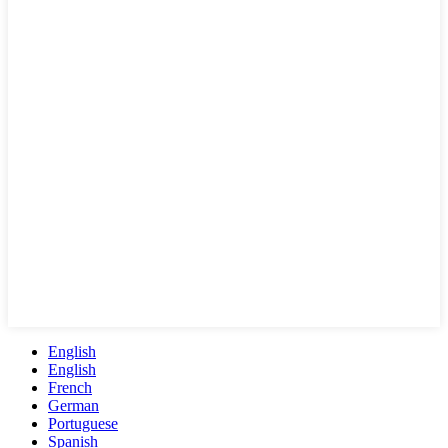
English
English
French
German
Portuguese
Spanish