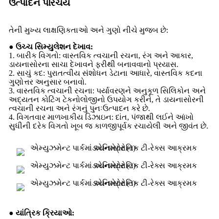
ઉત્પાદન પરિચય
તેની મુખ્ય લાક્ષણિકતાઓ અને ગુણો નીચે મુજબ છે:
● ઉચ્ચ સિમ્યુલેશન દેખાવ:
1. બારીક વિગતો: વાસ્તવિક ત્વચાની રચના, રંગ અને આકાર,
ડાયનાસોરના સાચા દેખાવને ફરીથી બનાવવાનો પ્રયાસ.
2. સાચું કદ: પુરાતત્વીય સંશોધન ડેટાના આધારે, વાસ્તવિક કદના
ગુણોત્તર અનુસાર બનાવો.
3. વાસ્તવિક ત્વચાની રચના: પર્યાવરણને અનુકૂળ સિલિકોન અને
અદ્યતન કોટિંગ ટેકનોલોજીનો ઉપયોગ કરીને, તે ડાયનાસોરની
ત્વચાની રચના અને રંગનું પુનઃઉત્પાદન કરે છે.
4. વિગતવાર માળખાકીય ડિઝાઇન: દાંત, પંજાથી લઈને આંખો
સુધીની દરેક વિગતો ખૂબ જ કાળજીપૂર્વક રચાયેલી અને જીવંત છે.
● યાંત્રિક ક્રિયાઓ: