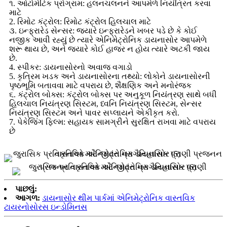
૧. ઓટોમેટિક પ્રોગ્રામ: હલનચલનને આપમેળે નિયંત્રિત કરવા
માટે
2. રિમોટ કંટ્રોલ: રિમોટ કંટ્રોલ હિલચાલ માટે
૩. ઇન્ફ્રારેડ સેન્સર: જ્યારે ઇન્ફ્રારેડને ખબર પડે છે કે કોઈ
નજીક આવી રહ્યું છે ત્યારે એનિમેટ્રોનિક ડાયનાસોર આપમેળે
શરૂ થાય છે, અને જ્યારે કોઈ હાજર ન હોય ત્યારે અટકી જાય
છે.
4. સ્પીકર: ડાયનાસોરનો અવાજ વગાડો
5. કૃત્રિમ ખડક અને ડાયનાસોરના તથ્યો: લોકોને ડાયનાસોરની
પૃષ્ઠભૂમિ બતાવવા માટે વપરાય છે, શૈક્ષણિક અને મનોરંજક
૬. કંટ્રોલ બોક્સ: કંટ્રોલ બોક્સ પર અનુકૂળ નિયંત્રણ સાથે બધી
હિલચાલ નિયંત્રણ સિસ્ટમ, ધ્વનિ નિયંત્રણ સિસ્ટમ, સેન્સર
નિયંત્રણ સિસ્ટમ અને પાવર સપ્લાયને એકીકૃત કરો.
7. પેકેજિંગ ફિલ્મ: સહાયક સામગ્રીને સુરક્ષિત રાખવા માટે વપરાય
છે
પાછલું:
આગળ:
ડાયનાસોર થીમ પાર્કમાં એનિમેટ્રોનિક વાસ્તવિક
ટાયરનોસોરસ ઇન્ડોમિનસ