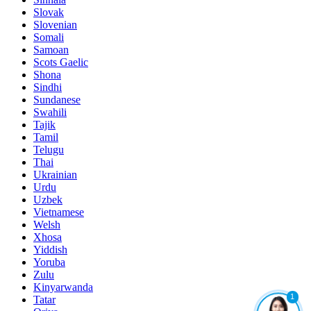
Slovak
Slovenian
Somali
Samoan
Scots Gaelic
Shona
Sindhi
Sundanese
Swahili
Tajik
Tamil
Telugu
Thai
Ukrainian
Urdu
Uzbek
Vietnamese
Welsh
Xhosa
Yiddish
Yoruba
Zulu
Kinyarwanda
1
Tatar