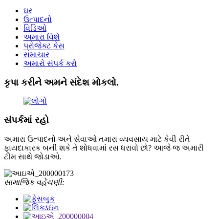
ઘર
ઉત્પાદનો
વિડિઓ
અમારા વિશે
પ્રોજેક્ટ કેસ
સમાચાર
અમારો સંપર્ક કરો
કૃપા કરીને અમને સંદેશ મોકલો.
સંપર્કમાં રહો
અમારા ઉત્પાદનો અને સેવાઓ તમારા વ્યવસાય માટે કેવી રીતે
ફાયદાકારક બની શકે તે શોધવામાં રસ ધરાવો છો? આજે જ અમારી
ટીમ સાથે જોડાઓ.
સામાજિક વહેંચણી: