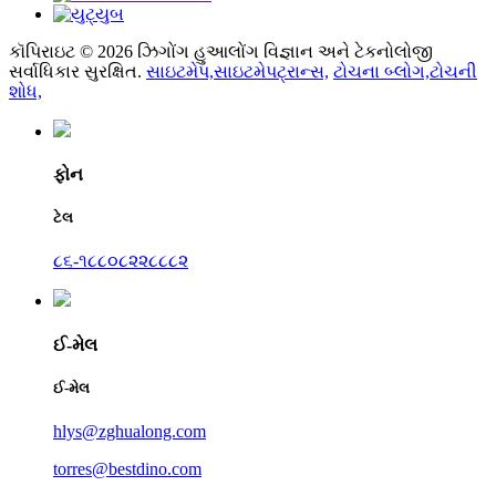
કૉપિરાઇટ © 2026 ઝિગોંગ હુઆલોંગ વિજ્ઞાન અને ટેકનોલોજી
સર્વાધિકાર સુરક્ષિત.
સાઇટમેપ,
સાઇટમેપટ્રાન્સ,
ટોચના બ્લોગ,
ટોચની
શોધ,
ફોન
ટેલ
૮૬-૧૮૮૦૮૨૨૮૮૮૨
ઈ-મેલ
ઈ-મેલ
hlys@zghualong.com
torres@bestdino.com