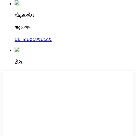
વોટ્સએપ
વોટ્સએપ
૮૬-૧૮૮૦૮૨૨૮૮૮૨
ટોચ