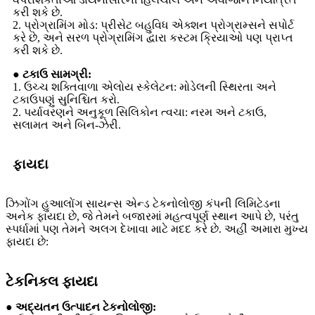
કરી શકે છે.
2. પ્રોગ્રામિંગ મોડ: પ્રીસેટ બહુવિધ એક્શન પ્રોગ્રામ્સને સપોર્ટ
કરે છે, અને સરળ પ્રોગ્રામિંગ દ્વારા કસ્ટમ ક્રિયાઓ પણ પ્રાપ્ત
કરી શકે છે.
● ટકાઉ સામગ્રી:
1. ઉચ્ચ શક્તિવાળા એલોય સ્કેલેટન: મોડેલની સ્થિરતા અને
ટકાઉપણું સુનિશ્ચિત કરો.
2. પર્યાવરણને અનુકૂળ સિલિકોન ત્વચા: નરમ અને ટકાઉ,
સલામત અને બિન-ઝેરી.
ફાયદા
ઝિગોંગ હુઆલોંગ સાયન્સ એન્ડ ટેકનોલોજી કંપની લિમિટેડના
અનેક ફાયદા છે, જે તેમને બજારમાં મહત્વપૂર્ણ સ્થાન આપે છે, પરંતુ
સ્પર્ધામાં પણ તેમને અલગ દેખાવા માટે મદદ કરે છે. અહીં અમારા મુખ્ય
ફાયદા છે:
ટેકનિકલ ફાયદા
● અદ્યતન ઉત્પાદન ટેકનોલોજી: