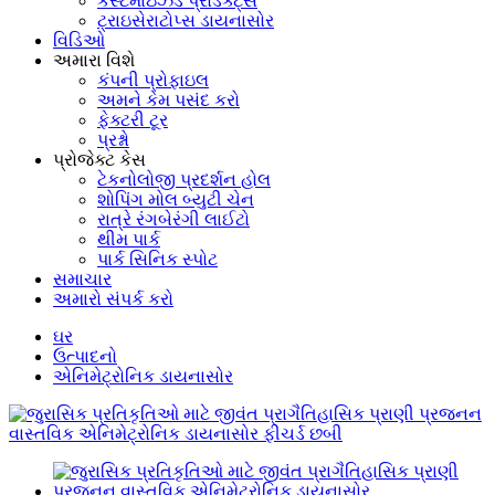
કસ્ટમાઇઝ્ડ પ્રોડક્ટ્સ
ટ્રાઇસેરાટોપ્સ ડાયનાસોર
વિડિઓ
અમારા વિશે
કંપની પ્રોફાઇલ
અમને કેમ પસંદ કરો
ફેક્ટરી ટૂર
પ્રશ્નો
પ્રોજેક્ટ કેસ
ટેકનોલોજી પ્રદર્શન હોલ
શોપિંગ મોલ બ્યુટી ચેન
રાત્રે રંગબેરંગી લાઈટો
થીમ પાર્ક
પાર્ક સિનિક સ્પોટ
સમાચાર
અમારો સંપર્ક કરો
ઘર
ઉત્પાદનો
એનિમેટ્રોનિક ડાયનાસોર