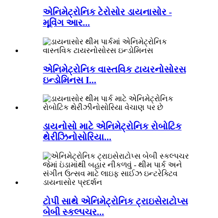
એનિમેટ્રોનિક ટેરોસોર ડાયનાસોર -
મૂવિંગ આર...
એનિમેટ્રોનિક વાસ્તવિક ટાયરનોસોરસ
ઇન્ડોમિનસ I...
ડાયનોસો માટે એનિમેટ્રોનિક રોબોટિક
થેરીઝિનોસોરિયા...
ટોપી સાથે એનિમેટ્રોનિક ટ્રાઇસેરાટોપ્સ
બેબી સ્કલ્પચર...