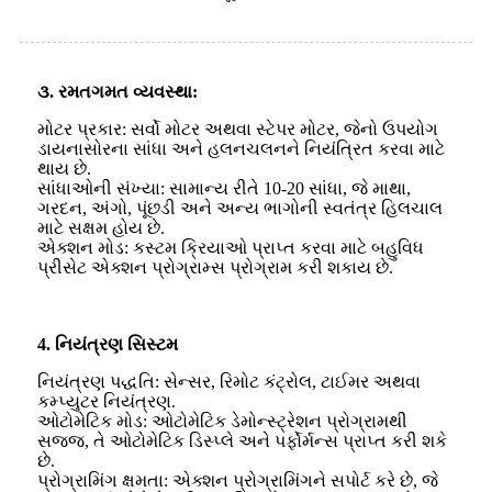
૩. રમતગમત વ્યવસ્થા:
મોટર પ્રકાર: સર્વો મોટર અથવા સ્ટેપર મોટર, જેનો ઉપયોગ
ડાયનાસોરના સાંધા અને હલનચલનને નિયંત્રિત કરવા માટે
થાય છે.
સાંધાઓની સંખ્યા: સામાન્ય રીતે 10-20 સાંધા, જે માથા,
ગરદન, અંગો, પૂંછડી અને અન્ય ભાગોની સ્વતંત્ર હિલચાલ
માટે સક્ષમ હોય છે.
એક્શન મોડ: કસ્ટમ ક્રિયાઓ પ્રાપ્ત કરવા માટે બહુવિધ
પ્રીસેટ એક્શન પ્રોગ્રામ્સ પ્રોગ્રામ કરી શકાય છે.
4. નિયંત્રણ સિસ્ટમ
નિયંત્રણ પદ્ધતિ: સેન્સર, રિમોટ કંટ્રોલ, ટાઈમર અથવા
કમ્પ્યુટર નિયંત્રણ.
ઓટોમેટિક મોડ: ઓટોમેટિક ડેમોન્સ્ટ્રેશન પ્રોગ્રામથી
સજ્જ, તે ઓટોમેટિક ડિસ્પ્લે અને પર્ફોર્મન્સ પ્રાપ્ત કરી શકે
છે.
પ્રોગ્રામિંગ ક્ષમતા: એક્શન પ્રોગ્રામિંગને સપોર્ટ કરે છે, જે