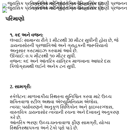
પરિમાણો
૧. કદ અને વજન:
લંબાઈ: સામાન્ય રીતે 1 મીટરથી 30 મીટર સુધીની હોય છે, જે
ડાયનાસોરની પ્રજાતિઓ અને ગ્રાહકની જરૂરિયાતો
અનુસાર કસ્ટમાઇઝ કરવામાં આવે છે.
ઊંચાઈ: ૦.૫ મીટરથી ૧૦ મીટર સુધી.
વજન: કદ અને આંતરિક યાંત્રિક માળખાના આધારે દસ
કિલોગ્રામથી લઈને અનેક ટન સુધી.
2. સામગ્રી:
સ્કેલેટન: માળખાકીય સ્થિરતા સુનિશ્ચિત કરવા માટે ઉચ્ચ
શક્તિવાળા સ્ટીલ અથવા એલ્યુમિનિયમ એલોય.
ત્વચા: પર્યાવરણને અનુકૂળ સિલિકોન અને ફાઇબરગ્લાસ,
વાસ્તવિક ડાયનાસોર ત્વચાની રચના અને દેખાવનું અનુકરણ
કરે છે.
આંતરિક ભરણ: ઉચ્ચ-ઘનતાવાળા ફીણ સામગ્રી, યોગ્ય
સ્થિતિસ્થાપકતા અને ટેકો પૂરો પાડે છે.