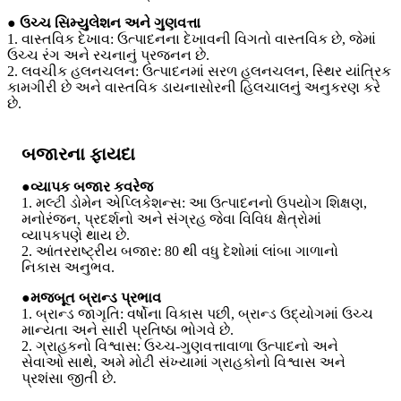
● ઉચ્ચ સિમ્યુલેશન અને ગુણવત્તા
1. વાસ્તવિક દેખાવ: ઉત્પાદનના દેખાવની વિગતો વાસ્તવિક છે, જેમાં
ઉચ્ચ રંગ અને રચનાનું પ્રજનન છે.
2. લવચીક હલનચલન: ઉત્પાદનમાં સરળ હલનચલન, સ્થિર યાંત્રિક
કામગીરી છે અને વાસ્તવિક ડાયનાસોરની હિલચાલનું અનુકરણ કરે
છે.
બજારના ફાયદા
●
વ્યાપક બજાર કવરેજ
1. મલ્ટી ડોમેન એપ્લિકેશન્સ: આ ઉત્પાદનનો ઉપયોગ શિક્ષણ,
મનોરંજન, પ્રદર્શનો અને સંગ્રહ જેવા વિવિધ ક્ષેત્રોમાં
વ્યાપકપણે થાય છે.
2. આંતરરાષ્ટ્રીય બજાર: 80 થી વધુ દેશોમાં લાંબા ગાળાનો
નિકાસ અનુભવ.
●
મજબૂત બ્રાન્ડ પ્રભાવ
1. બ્રાન્ડ જાગૃતિ: વર્ષોના વિકાસ પછી, બ્રાન્ડ ઉદ્યોગમાં ઉચ્ચ
માન્યતા અને સારી પ્રતિષ્ઠા ભોગવે છે.
2. ગ્રાહકનો વિશ્વાસ: ઉચ્ચ-ગુણવત્તાવાળા ઉત્પાદનો અને
સેવાઓ સાથે, અમે મોટી સંખ્યામાં ગ્રાહકોનો વિશ્વાસ અને
પ્રશંસા જીતી છે.