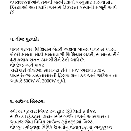
વપરાશકર્તાઓને તેમની જરૂરિયાતો અનુસાર ડાયનાસોર
ક્રિયાઓ અને ધ્વનિ અસરો ડિઝાઇન કરવાની મંજૂરી આપે
છે.
૫. વીજ પુરવઠો:
પાવર પ્રકાર: લિથિયમ બેટરી અથવા બાહ્ય પાવર સપ્લાય.
બેટરી ક્ષમતા: મોટી ક્ષમતાવાળી લિથિયમ બેટરી, સામાન્ય રીતે
4-8 કલાક સતત કામગીરીને ટેકો આપે છે.
વોલ્ટેજ અને પાવર
કાર્યકારી વોલ્ટેજ: સામાન્ય રીતે 110V અથવા 220V.
પાવર રેન્જ: ડાયનાસોરની હિલચાલના કદ અને જટિલતાના
આધારે 500W થી 3000W સુધી.
૬. સાઉન્ડ સિસ્ટમ:
સ્પીકર પ્રકાર: બિલ્ટ ઇન હાઇ ફિડેલિટી સ્પીકર.
સાઉન્ડ ઇફેક્ટ્સ: ડાયનાસોર ગર્જના અને આસપાસના
અવાજ જેવા વિવિધ સાઉન્ડ ઇફેક્ટ્સમાં બિલ્ટ.
વોલ્યુમ ગોઠવણ: વિવિધ ઉપયોગ વાતાવરણમાં અનુકૂલન