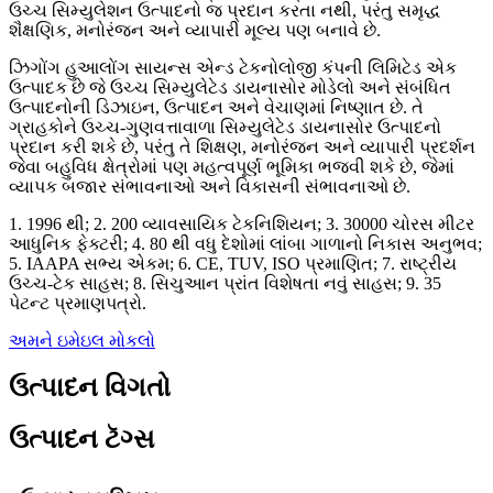
ઉચ્ચ સિમ્યુલેશન ઉત્પાદનો જ પ્રદાન કરતા નથી, પરંતુ સમૃદ્ધ
શૈક્ષણિક, મનોરંજન અને વ્યાપારી મૂલ્ય પણ બનાવે છે.
ઝિગોંગ હુઆલોંગ સાયન્સ એન્ડ ટેકનોલોજી કંપની લિમિટેડ એક
ઉત્પાદક છે જે ઉચ્ચ સિમ્યુલેટેડ ડાયનાસોર મોડેલો અને સંબંધિત
ઉત્પાદનોની ડિઝાઇન, ઉત્પાદન અને વેચાણમાં નિષ્ણાત છે. તે
ગ્રાહકોને ઉચ્ચ-ગુણવત્તાવાળા સિમ્યુલેટેડ ડાયનાસોર ઉત્પાદનો
પ્રદાન કરી શકે છે, પરંતુ તે શિક્ષણ, મનોરંજન અને વ્યાપારી પ્રદર્શન
જેવા બહુવિધ ક્ષેત્રોમાં પણ મહત્વપૂર્ણ ભૂમિકા ભજવી શકે છે, જેમાં
વ્યાપક બજાર સંભાવનાઓ અને વિકાસની સંભાવનાઓ છે.
1. 1996 થી; 2. 200 વ્યાવસાયિક ટેકનિશિયન; 3. 30000 ચોરસ મીટર
આધુનિક ફેક્ટરી; 4. 80 થી વધુ દેશોમાં લાંબા ગાળાનો નિકાસ અનુભવ;
5. IAAPA સભ્ય એકમ; 6. CE, TUV, ISO પ્રમાણિત; 7. રાષ્ટ્રીય
ઉચ્ચ-ટેક સાહસ; 8. સિચુઆન પ્રાંત વિશેષતા નવું સાહસ; 9. 35
પેટન્ટ પ્રમાણપત્રો.
અમને ઇમેઇલ મોકલો
ઉત્પાદન વિગતો
ઉત્પાદન ટૅગ્સ