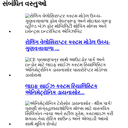
સંબંધિત વસ્તુઓ
રોલિંગ વેલોસિરાપ્ટર કસ્ટમ મોડેલ ઉચ્ચ-
ગુણવત્તાવાળા ...
લાઇફ સાઈઝ કસ્ટમ રિયાલિસ્ટિક
એનિમેટ્રોનિક ડાયનાસોર...