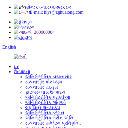
ફોન: ૮૬-૧૮૮૦૮૨૨૮૮૮૨
E-mail: hlys@zghualong.com
English
ઘર
ઉત્પાદનો
એનિમેટ્રોનિક ડાયનાસોર
ડાયનાસોર કોસ્ચ્યુમ
ડાયનાસોર રાઇડ્સ
ફાઇબરગ્લાસ ઉત્પાદન
એનિમેટ્રોનિક પ્રાણીઓ
એનિમેટ્રોનિક જંતુઓ
લઘુચિત્ર લેન્ડસ્કેપ
એનિમેટ્રોનિક ડ્રેગન
એનિમેટ્રોનિક મરીન એનિ..
ડાયનાસોર સ્કેલેટન પ્રતિકૃતિ..