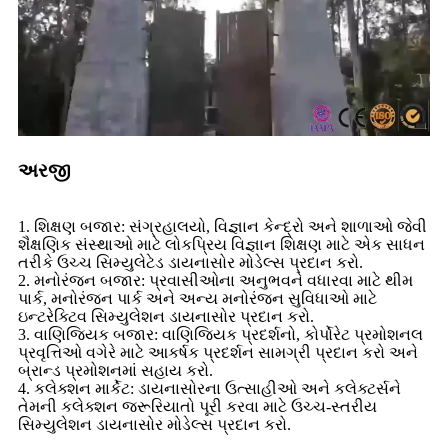
અરજી
1. શિક્ષણ બજાર: સંગ્રહાલયો, વિજ્ઞાન કેન્દ્રો અને શાળાઓ જેવી
શૈક્ષણિક સંસ્થાઓ માટે લોકપ્રિય વિજ્ઞાન શિક્ષણ માટે એક સાધન
તરીકે ઉચ્ચ સિમ્યુલેટેડ ડાયનાસોર મોડેલ્સ પ્રદાન કરો.
2. મનોરંજન બજાર: પ્રવાસીઓના અનુભવને વધારવા માટે થીમ
પાર્ક, મનોરંજન પાર્ક અને અન્ય મનોરંજન સુવિધાઓ માટે
ઇન્ટરેક્ટિવ સિમ્યુલેશન ડાયનાસોર પ્રદાન કરો.
3. વાણિજ્યિક બજાર: વાણિજ્યિક પ્રદર્શનો, કોર્પોરેટ પ્રમોશનલ
પ્રવૃત્તિઓ વગેરે માટે આકર્ષક પ્રદર્શન સામગ્રી પ્રદાન કરો અને
બ્રાન્ડ પ્રમોશનમાં સહાય કરો.
4. કલેક્શન માર્કેટ: ડાયનાસોરના ઉત્સાહીઓ અને કલેક્ટર્સને
તેમની કલેક્શન જરૂરિયાતો પૂરી કરવા માટે ઉચ્ચ-સ્તરીય
સિમ્યુલેશન ડાયનાસોર મોડેલ્સ પ્રદાન કરો.