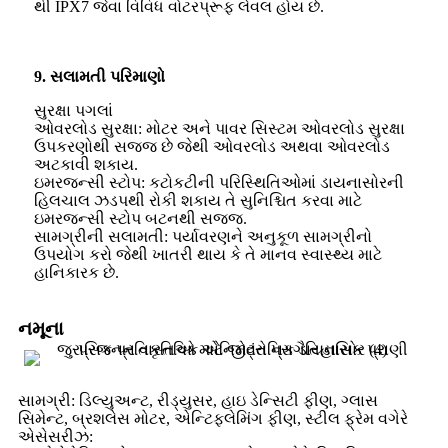
થી IPX7 જેવા વિવિધ વોટરપ્રૂફ લેવલ હોય છે.
9. સલામતી પરિમાણો
સુરક્ષા પગલાં
ઓવરલોડ સુરક્ષા: મોટર અને પાવર સિસ્ટમ ઓવરલોડ સુરક્ષા
ઉપકરણોથી સજ્જ છે જેથી ઓવરલોડ અથવા ઓવરલોડ
અટકાવી શકાય.
ઇમરજન્સી સ્ટોપ: કટોકટીની પરિસ્થિતિઓમાં ડાયનાસોરની
હિલચાલ ઝડપથી રોકી શકાય તે સુનિશ્ચિત કરવા માટે
ઇમરજન્સી સ્ટોપ બટનથી સજ્જ.
સામગ્રીની સલામતી: પર્યાવરણને અનુકૂળ સામગ્રીનો
ઉપયોગ કરો જેથી ખાતરી થાય કે તે માનવ સ્વાસ્થ્ય માટે
હાનિકારક છે.
નમૂના
સામગ્રી: ડિલ્યુઅન્ટ, રીડ્યુસર, હાઇ ડેન્સિટી ફીણ, ગ્લાસ
સિમેન્ટ, બ્રશલેસ મોટર, એન્ટિફ્લેમિંગ ફીણ, સ્ટીલ ફ્રેમ વગેરે
એસેસરીઝ: