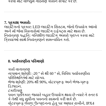
કરવા માટે વોલ્યુમ ગોઠવણ કાર્યને સપોર્ટ કરે છે.
7. પ્રકાશ અસરો:
લાઇટિંગનો પ્રકાર: LED લાઇટિંગ સિસ્ટમ, જેનો ઉપયોગ આંખો
અને મોં જેવા વિસ્તારોમાં લાઇટિંગ ઇફેક્ટ્સ માટે થાય છે.
નિયંત્રણ પદ્ધતિ: ગતિશીલ લાઇટિંગ અસરો પ્રાપ્ત કરવા માટે
ક્રિયાઓ સાથે નિયંત્રણને સમન્વયિત કરો.
8. પર્યાવરણીય પરિમાણો
કાર્ય વાતાવરણ
તાપમાન શ્રેણી: -20 ° સે થી 60 ° સે, વિવિધ પર્યાવરણીય
પરિસ્થિતિઓ માટે યોગ્ય.
ભેજ શ્રેણી: 20% થી 90%, વોટરપ્રૂફ અને ભેજ-પ્રૂફ
ડિઝાઇન.
ટકાઉપણું
પવન પ્રતિકાર: જ્યારે બહાર ઉપયોગ થાય છે ત્યારે તે સ્તર 6
કે તેથી વધુ સુધીના પવનનો સામનો કરી શકે છે.
વોટરપ્રૂફ લેવલ: ઉત્પાદનના હેતુ પર આધાર રાખીને, IPX4