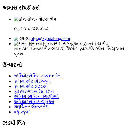
અમારો સંપર્ક કરો
ફોન / વોટ્સએપ
૮૬-૧૮૮૦૮૨૨૮૮૮૨
hlys@zghualong.com
સરનામું: નંબર 1, રોંગચુઆન ટુ બ્રાન્ચ રોડ,
બાનકાંગ ઇન્ડસ્ટ્રીયલ પાર્ક, ઝિગોંગ હાઇ-ટેક ઝોન, સિચુઆન
પ્રાંત
ઉત્પાદનો
એનિમેટ્રોનિક ડાયનાસોર
ડાયનાસોર કોસ્ચ્યુમ
ડાયનાસોર રાઇડ્સ
ફાઇબરગ્લાસ ઉત્પાદન
એનિમેટ્રોનિક પ્રાણીઓ
એનિમેટ્રોનિક જંતુઓ
લઘુચિત્ર લેન્ડસ્કેપ
વધુ જુઓ
ઝડપી લિંક