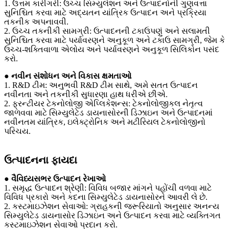
1. ઉત્તમ કારીગરી: ઉચ્ચ સિમ્યુલેશન અને ઉત્પાદનોની ગુણવત્તા
સુનિશ્ચિત કરવા માટે અદ્યતન યાંત્રિક ઉત્પાદન અને પ્રક્રિયા
તકનીક અપનાવવી.
2. ઉચ્ચ તકનીકી સામગ્રી: ઉત્પાદનની ટકાઉપણું અને સલામતી
સુનિશ્ચિત કરવા માટે પર્યાવરણને અનુકૂળ અને ટકાઉ સામગ્રી, જેમ કે
ઉચ્ચ-શક્તિવાળા એલોય અને પર્યાવરણને અનુકૂળ સિલિકોન પસંદ
કરો.
● નવીન સંશોધન અને વિકાસ ક્ષમતાઓ
1. R&D ટીમ: અનુભવી R&D ટીમ સાથે, અમે સતત ઉત્પાદન
નવીનતા અને તકનીકી સુધારણા હાથ ધરીએ છીએ.
2. ફ્રન્ટીયર ટેકનોલોજી એપ્લિકેશન્સ: ટેકનોલોજીકલ નેતૃત્વ
જાળવવા માટે સિમ્યુલેટેડ ડાયનાસોરની ડિઝાઇન અને ઉત્પાદનમાં
નવીનતમ યાંત્રિક, ઇલેક્ટ્રોનિક અને મટીરિયલ ટેકનોલોજીનો
પરિચય.
ઉત્પાદનના ફાયદા
● વૈવિધ્યસભર ઉત્પાદન રેખાઓ
1. સમૃદ્ધ ઉત્પાદન શ્રેણી: વિવિધ બજાર માંગને પહોંચી વળવા માટે
વિવિધ પ્રકારો અને કદના સિમ્યુલેટેડ ડાયનાસોરને આવરી લે છે.
2. કસ્ટમાઇઝેશન સેવાઓ: ગ્રાહકની જરૂરિયાતો અનુસાર અનન્ય
સિમ્યુલેટેડ ડાયનાસોર ડિઝાઇન અને ઉત્પાદન કરવા માટે વ્યક્તિગત
કસ્ટમાઇઝેશન સેવાઓ પ્રદાન કરો.