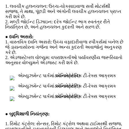
1. લવચીક હલનચલન: ઉચ્ચ-ચોકસાઇવાળા સર્વો મોટર્સથી
સજ્જ, તે માથા, પૂંછડી અને અંગોની લવચીક હલનચલન પ્રાપ્ત
કરી શકે છે.
2. મલ્ટી જોઈન્ટ ડિઝાઇન: દરેક જોઈન્ટ ભાગ સ્વતંત્ર રીતે
નિયંત્રિત છે, અને હલનચલન કુદરતી અને સરળ છે.
● ધ્વનિ અસરો:
1. વાસ્તવિક ધ્વનિ અસરો: ઉચ્ચ વફાદારીવાળા સ્પીકર્સમાં બનેલ છે
જે ડાયનાસોરના ગર્જના અને અન્ય કુદરતી અવાજોનું અનુકરણ
કરે છે.
2. એડજસ્ટેબલ વોલ્યુમ: વપરાશકર્તાઓ પર્યાવરણીય જરૂરિયાતો
અનુસાર વોલ્યુમને એડજસ્ટ કરી શકે છે.
● બુદ્ધિશાળી નિયંત્રણ:
1. રિમોટ કંટ્રોલ: સેન્સર, રિમોટ કંટ્રોલ અથવા ટાઈમરથી સજ્જ,
વપરાશકર્તાઓ ડાયનાસોરની હિલચાલ અને અવાજોને નિયંત્રિત