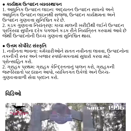
● કાર્યક્ષમ ઉત્પાદન વ્યવસ્થાપન
1. આધુનિક ઉત્પાદન લાઇન: અદ્યતન ઉત્પાદન સાધનો અને
આધુનિક ઉત્પાદન લાઇનથી સજ્જ, ઉત્પાદન કાર્યક્ષમતા અને
ઉત્પાદન ગુણવત્તા સુનિશ્ચિત કરે છે.
2. કડક ગુણવત્તા નિયંત્રણ: કાચા માલની ખરીદીથી લઈને ઉત્પાદન
પ્રક્રિયા સુધીના દરેક પગલાને કડક રીતે નિયંત્રિત કરવામાં આવે છે
જેથી ઉત્પાદનોની ઉચ્ચ ગુણવત્તા સુનિશ્ચિત થાય.
● ઉત્તમ કોર્પોરેટ સંસ્કૃતિ
1. નવીનતા ભાવના: કર્મચારીઓને સતત નવીનતા લાવવા, ઉત્પાદનોના
તકનીકી સ્તર અને બજાર સ્પર્ધાત્મકતામાં સુધારો કરવા માટે
પ્રોત્સાહિત કરો.
2. ગ્રાહક પ્રથમ: ગ્રાહક કેન્દ્રિતતાનું પાલન કરો, ગ્રાહકની
જરૂરિયાતો પર ધ્યાન આપો, વ્યક્તિગત ઉકેલો અને ઉચ્ચ-
ગુણવત્તાવાળી સેવા પ્રદાન કરો.
વિડિઓ