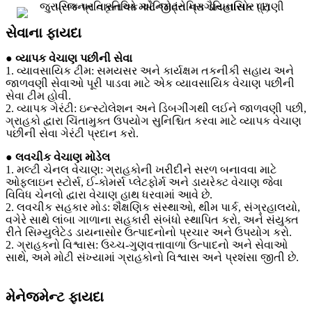
સેવાના ફાયદા
● વ્યાપક વેચાણ પછીની સેવા
1. વ્યાવસાયિક ટીમ: સમયસર અને કાર્યક્ષમ તકનીકી સહાય અને
જાળવણી સેવાઓ પૂરી પાડવા માટે એક વ્યાવસાયિક વેચાણ પછીની
સેવા ટીમ હોવી.
2. વ્યાપક ગેરંટી: ઇન્સ્ટોલેશન અને ડિબગીંગથી લઈને જાળવણી પછી,
ગ્રાહકો દ્વારા ચિંતામુક્ત ઉપયોગ સુનિશ્ચિત કરવા માટે વ્યાપક વેચાણ
પછીની સેવા ગેરંટી પ્રદાન કરો.
● લવચીક વેચાણ મોડેલ
1. મલ્ટી ચેનલ વેચાણ: ગ્રાહકોની ખરીદીને સરળ બનાવવા માટે
ઓફલાઇન સ્ટોર્સ, ઈ-કોમર્સ પ્લેટફોર્મ અને ડાયરેક્ટ વેચાણ જેવા
વિવિધ ચેનલો દ્વારા વેચાણ હાથ ધરવામાં આવે છે.
2. લવચીક સહકાર મોડ: શૈક્ષણિક સંસ્થાઓ, થીમ પાર્ક, સંગ્રહાલયો,
વગેરે સાથે લાંબા ગાળાના સહકારી સંબંધો સ્થાપિત કરો, અને સંયુક્ત
રીતે સિમ્યુલેટેડ ડાયનાસોર ઉત્પાદનોનો પ્રચાર અને ઉપયોગ કરો.
2. ગ્રાહકનો વિશ્વાસ: ઉચ્ચ-ગુણવત્તાવાળા ઉત્પાદનો અને સેવાઓ
સાથે, અમે મોટી સંખ્યામાં ગ્રાહકોનો વિશ્વાસ અને પ્રશંસા જીતી છે.
મેનેજમેન્ટ ફાયદા